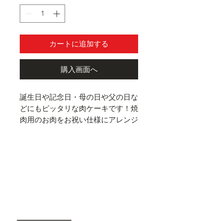
カートに追加する
購入画面へ
誕生日や記念日・母の日や父の日な
どにもピッタリな肉ケーキです！焼
肉用のお肉をお祝い仕様にアレンジ
メント☆お祝いや記念日のサプライ
ズに♡
【セット内容】
1.鳥取和牛カルビ150g
2.鳥取和牛ザブトン50g
3.厚切りタン180g
4.豚バラ130g