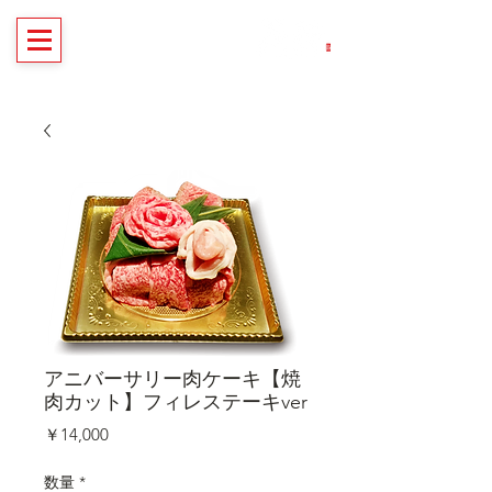
自信を持ってご提供！炭火焼肉 炭
蔵 公式通販サイト
アニバーサリー肉ケーキ【焼
肉カット】フィレステーキver
価
￥14,000
格
数量
*