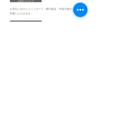
5.フィレステーキ150g
お支払いについて
お支払いはクレジットカード・銀行振込・代金引換がご
利用いただけます。
送料について
​送料はお客様にご負担を頂いております。
ご注文・返品ついて
商品の発送はご注文後1週間以内を心がけて
おります。
商品に関してお気軽にお問い合わせください。
商品の配送手配、及び電話、E-mailでのご連絡は営業
時間内での対応となります。
お問い合わせ
▶︎炭蔵店舗サイト
▶︎プライバシーポリシー
▶︎特定商取引に関する法律に基づく表示
©All Rights Reserved,
Axis Create
Co.,Ltd