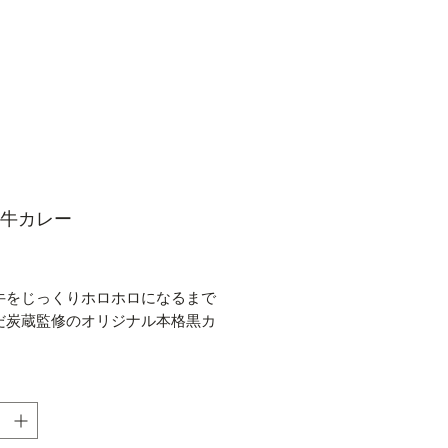
牛カレー
価
格
牛をじっくりホロホロになるまで
だ炭蔵監修のオリジナル本格黒カ