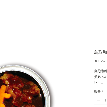
持ってご提供！炭火焼肉 炭蔵 公式通販サイト
鳥取和
￥1,296
鳥取和
煮込ん
レー。
数量
*