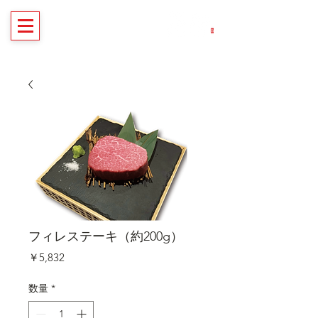
自信を持ってご提供！炭火焼肉 炭
蔵 公式通販サイト
フィレステーキ（約200g）
価
￥5,832
格
数量
*