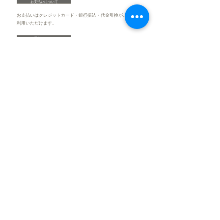
お支払いについて
お支払いはクレジットカード・銀行振込・代金引換がご
利用いただけます。
送料について
​送料はお客様にご負担を頂いております。
ご注文・返品ついて
商品の発送はご注文後1週間以内を心がけて
おります。
商品に関してお気軽にお問い合わせください。
商品の配送手配、及び電話、E-mailでのご連絡は営業
時間内での対応となります。
お問い合わせ
▶︎炭蔵店舗サイト
▶︎プライバシーポリシー
▶︎特定商取引に関する法律に基づく表示
©All Rights Reserved,
Axis Create
Co.,Ltd